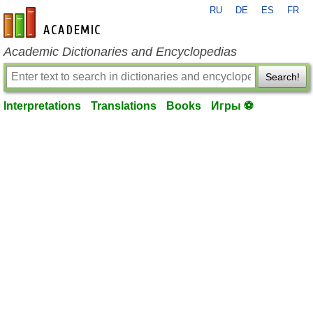
RU
DE
ES
FR
en-academic.com
Academic Dictionaries and Encyclopedias
Search!
Interpretations
Translations
Books
Игры ⚽