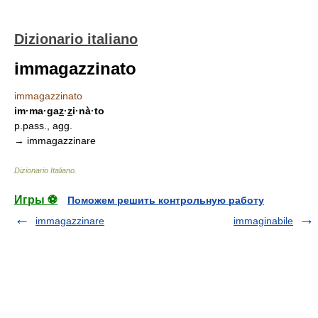
Dizionario italiano
immagazzinato
immagazzinato
im·ma·ga
z
·
z
i·nà·to
p.pass., agg.
→ immagazzinare
Dizionario Italiano
.
Игры ⚽
Поможем решить контрольную работу
immagazzinare
immaginabile