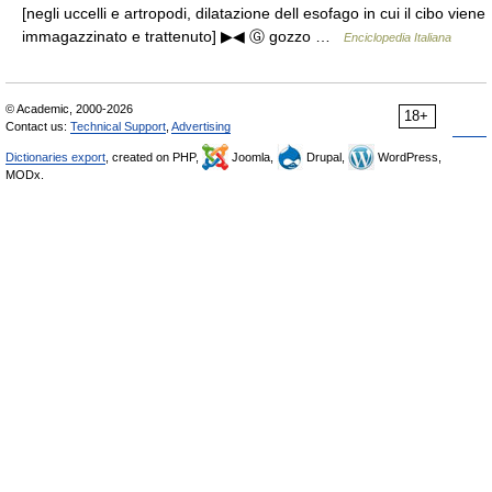
[negli uccelli e artropodi, dilatazione dell esofago in cui il cibo viene
immagazzinato e trattenuto] ▶◀ Ⓖ gozzo …
Enciclopedia Italiana
© Academic, 2000-2026
18+
Contact us:
Technical Support
,
Advertising
Dictionaries export
, created on PHP,
Joomla,
Drupal,
WordPress,
MODx.