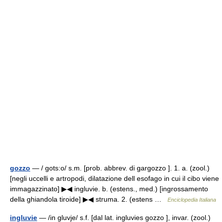
gozzo
— / gots:o/ s.m. [prob. abbrev. di gargozzo ]. 1. a. (zool.)
[negli uccelli e artropodi, dilatazione dell esofago in cui il cibo viene
immagazzinato] ▶◀ ingluvie. b. (estens., med.) [ingrossamento
della ghiandola tiroide] ▶◀ struma. 2. (estens …
Enciclopedia Italiana
ingluvie
— /in gluvje/ s.f. [dal lat. ingluvies gozzo ], invar. (zool.)