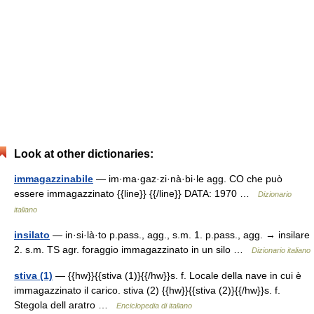
Look at other dictionaries:
immagazzinabile
— im·ma·gaz·zi·nà·bi·le agg. CO che può
essere immagazzinato {{line}} {{/line}} DATA: 1970 …
Dizionario
italiano
insilato
— in·si·là·to p.pass., agg., s.m. 1. p.pass., agg. → insilare
2. s.m. TS agr. foraggio immagazzinato in un silo …
Dizionario italiano
stiva (1)
— {{hw}}{{stiva (1)}{{/hw}}s. f. Locale della nave in cui è
immagazzinato il carico. stiva (2) {{hw}}{{stiva (2)}{{/hw}}s. f.
Stegola dell aratro …
Enciclopedia di italiano